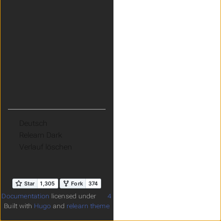
Sprache
Theme
Verlauf löschen
Documentation
licensed under
4
Built with
Hugo
and
relearn theme