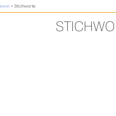
iewer
>
Stichworte
STICHWO