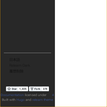
言語
テーマ
履歴削除
Documentation
licensed under
4
Built with
Hugo
and
relearn theme