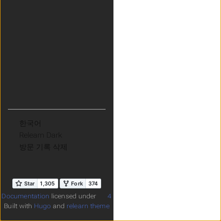
언어
주제
방문 기록 삭제
Documentation
licensed under
4
Built with
Hugo
and
relearn theme