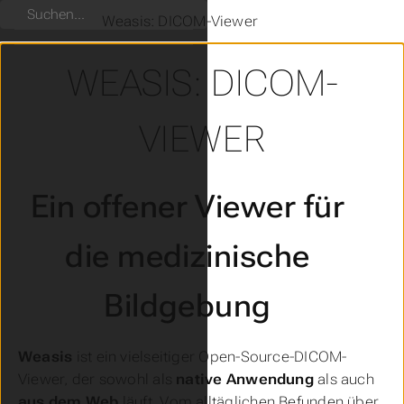
Suchen
Weasis: DICOM-Viewer
WEASIS: DICOM-
VIEWER
Ein offener Viewer für
die medizinische
Bildgebung
Weasis
ist ein vielseitiger Open-Source-DICOM-
Viewer, der sowohl als
native Anwendung
als auch
aus dem Web
läuft. Vom alltäglichen Befunden über