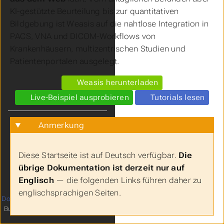
KI-gestützte Beurteilung bis zur quantitativen
Bildgebung ist Weasis auf die nahtlose Integration in
PACS, VNA und DICOM-Workflows von
Krankenhäusern, multizentrischen Studien und
Patientenportalen ausgelegt.
Weasis herunterladen
Live-Beispiel ausprobieren
Tutorials lesen
Sprache
Anmerkung
Theme
Verlauf löschen
Diese Startseite ist auf Deutsch verfügbar.
Die
übrige Dokumentation ist derzeit nur auf
Englisch
— die folgenden Links führen daher zu
englischsprachigen Seiten.
Documentation
licensed under
4
Built with
Hugo
and
relearn theme