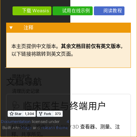
下载 Weasis
试用在线示例
阅读教程
注释
本主页提供中文版本。
其余文档目前仅有英文版本
，
以下链接将跳转到英文页面。
语言
文档导航
主题
清理历史记录
🩺 临床医生与终端用户
Documentation
licensed under
4
打开检查、操作 2D / MPR / 3D 查看器、测量、注
Built with
Hugo
and
relearn theme
释、共享所见。